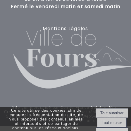
Fermé le vendredi matin et samedi matin
Mentions Légales
Site commercialisé par Centre France Solution Pro
-
Ce site utilise des cookies afin de
Création et hébergement du site Internet réalisé par Net15
-
mesurer la fréquentation du site, de
Site administrable CMS propulsé par WebSee
-
Conditions
vous proposer des contenus animés
Générales d'Utilisation
-
Gérer les cookies
et interactifs et de partager du
contenu sur les réseaux sociaux.