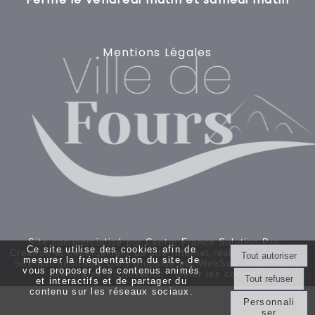
Mentions Légales
Site commercialisé par Centre France Solution Pro
-
Ce site utilise des cookies afin de
Création et hébergement du site Internet réalisé par Net15
-
mesurer la fréquentation du site, de
Site administrable CMS propulsé par WebSee
-
Conditions
vous proposer des contenus animés
Générales d'Utilisation
-
Gérer les cookies
et interactifs et de partager du
contenu sur les réseaux sociaux.
Personnali
ser